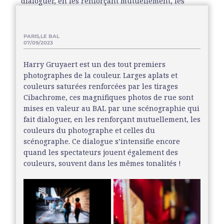
dialoguer, en les renforçant mutuellement, les
couleurs du photographe et celles du scénographe.
Ce dialogue s’intensifie encore quand les
spectateurs jouent également des couleurs,
PARIS,LE BAL
07/09/2023
souvent dans les mêmes tonalités.
Harry Gruyaert est un des tout premiers
photographes de la couleur. Larges aplats et
couleurs saturées renforcées par les tirages
Cibachrome, ces magnifiques photos de rue sont
mises en valeur au BAL par une scénographie qui
fait dialoguer, en les renforçant mutuellement, les
couleurs du photographe et celles du
scénographe. Ce dialogue s’intensifie encore
quand les spectateurs jouent également des
couleurs, souvent dans les mêmes tonalités !