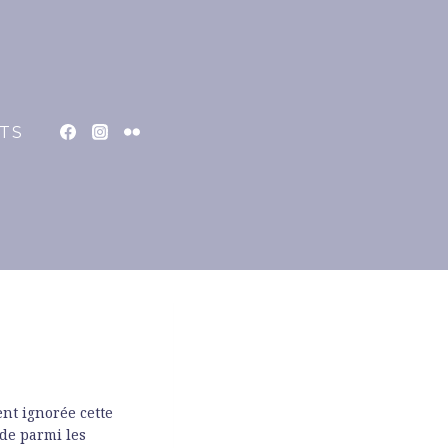
ON À
TS
nt ignorée cette
nde parmi les