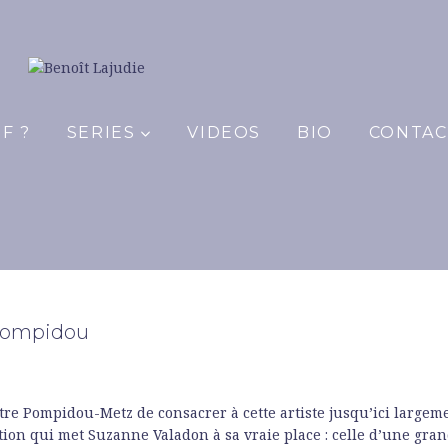
ANNE VALAD
F ?
SERIES
VIDEOS
BIO
CONTAC
PIDOU-METZ
pompidou
re Pompidou-Metz de consacrer à cette artiste jusqu’ici largeme
ion qui met Suzanne Valadon à sa vraie place : celle d’une gra