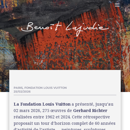
PARIS, FONDATION LOUIS VUITTON
25/02/2026
La Fondation Louis Vuitton
a présenté, jusqu’au
02 mars 2026, 275 œuvres de
Gerhard Richter
réalisées entre 1962 et 2024. Cette rétrospective
proposait un tour d’horizon complet de 60 années
d’activité de l’artiste — peintures, sculptures,