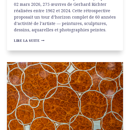
02 mars 2026, 275 œuvres de Gerhard Richter
réalisées entre 1962 et 2024. Cette rétrospective
proposait un tour d’horizon complet de 60 années
d’activité de l’artiste — peintures, sculptures,
dessins, aquarelles et photographies peintes.
GERHARD
LIRE LA SUITE
RICHTER
À
LA
FONDATION
LOUIS
VUITTON