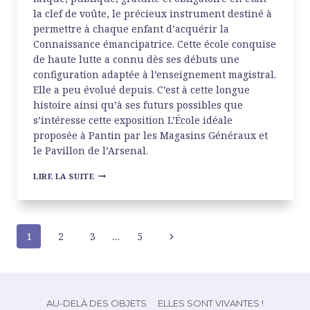
la clef de voûte, le précieux instrument destiné à
permettre à chaque enfant d’acquérir la
Connaissance émancipatrice. Cette école conquise
de haute lutte a connu dès ses débuts une
configuration adaptée à l’enseignement magistral.
Elle a peu évolué depuis. C’est à cette longue
histoire ainsi qu’à ses futurs possibles que
s’intéresse cette exposition L’École idéale
proposée à Pantin par les Magasins Généraux et
le Pavillon de l’Arsenal.
L’ÉCOLE
LIRE LA SUITE
IDÉALE
AUX
MAGASINS
GÉNÉRAUX
NAVIGATION
1
2
3
…
5
Page
suivante
DE
PAGE
AU-DELÀ DES OBJETS
ELLES SONT VIVANTES !