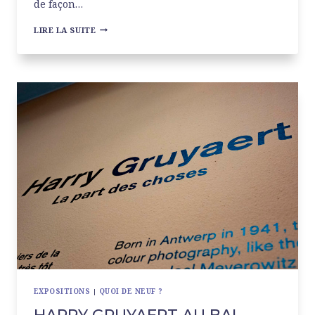
de façon…
RON
LIRE LA SUITE
MUECK
À
LA
FONDATION
CARTIER
EXPOSITIONS
|
QUOI DE NEUF ?