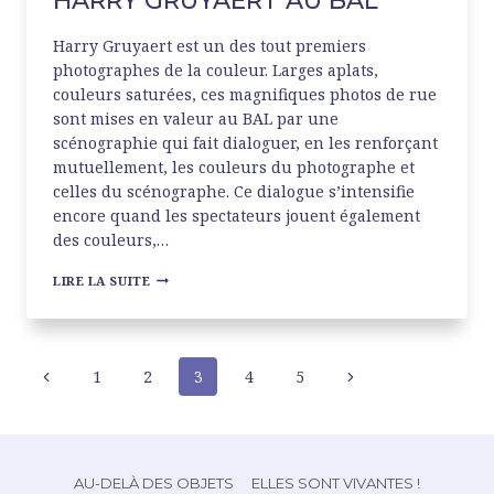
HARRY GRUYAERT AU BAL
Harry Gruyaert est un des tout premiers
photographes de la couleur. Larges aplats,
couleurs saturées, ces magnifiques photos de rue
sont mises en valeur au BAL par une
scénographie qui fait dialoguer, en les renforçant
mutuellement, les couleurs du photographe et
celles du scénographe. Ce dialogue s’intensifie
encore quand les spectateurs jouent également
des couleurs,…
HARRY
LIRE LA SUITE
GRUYAERT
AU
BAL
NAVIGATION
Page
1
2
3
4
5
Page
précédente
suivante
DE
PAGE
AU-DELÀ DES OBJETS
ELLES SONT VIVANTES !