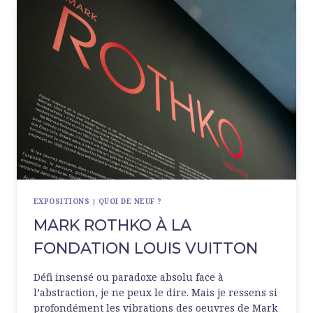
EXPOSITIONS
|
QUOI DE NEUF ?
MARK ROTHKO À LA
FONDATION LOUIS VUITTON
Défi insensé ou paradoxe absolu face à
l’abstraction, je ne peux le dire. Mais je ressens si
profondément les vibrations des oeuvres de Mark