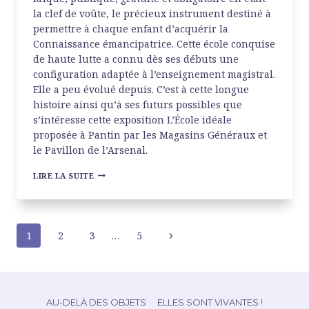
la clef de voûte, le précieux instrument destiné à
permettre à chaque enfant d’acquérir la
Connaissance émancipatrice. Cette école conquise
de haute lutte a connu dès ses débuts une
configuration adaptée à l’enseignement magistral.
Elle a peu évolué depuis. C’est à cette longue
histoire ainsi qu’à ses futurs possibles que
s’intéresse cette exposition L’École idéale
proposée à Pantin par les Magasins Généraux et
le Pavillon de l’Arsenal.
L’ÉCOLE
LIRE LA SUITE
IDÉALE
AUX
MAGASINS
GÉNÉRAUX
NAVIGATION
1
2
3
…
5
Page
suivante
DE
PAGE
AU-DELÀ DES OBJETS
ELLES SONT VIVANTES !