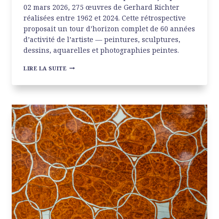
02 mars 2026, 275 œuvres de Gerhard Richter
réalisées entre 1962 et 2024. Cette rétrospective
proposait un tour d’horizon complet de 60 années
d’activité de l’artiste — peintures, sculptures,
dessins, aquarelles et photographies peintes.
GERHARD
LIRE LA SUITE
RICHTER
À
LA
FONDATION
LOUIS
VUITTON