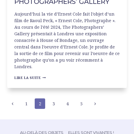
PHOTOGRAPHERS’ GALLERY
Aujourd’hui la vie d’Ernest Cole fait l’objet d’un
film de Raoul Peck, « Ernest Cole, Photographe ».
Au cours de l’été 2024, The Photographers’
Gallery présentait à Londres une exposition
consacrée à House of Bondage, un ouvrage
central dans l’oeuvre d’Ernest Cole. Je profite de
la sortie de ce film pour revenir sur l’oeuvre de ce
photographe qu’on a pu voir récemment à
Londres.
ERNEST
LIRE LA SUITE
COLE
AT
THE
PHOTOGRAPHERS’
NAVIGATION
GALLERY
Page
1
2
3
4
5
Page
précédente
suivante
DE
PAGE
AU-DELÀ DES OBJETS
ELLES SONT VIVANTES !