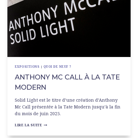
EXPOSITIONS
|
QUOI DE NEUF ?
ANTHONY MC CALL À LA TATE
MODERN
Solid Light est le titre d’une création d’Anthony
Mc Call présentée à la Tate Modern jusqu’à la fin
du mois de juin 2025.
ANTHONY
LIRE LA SUITE
MC
CALL