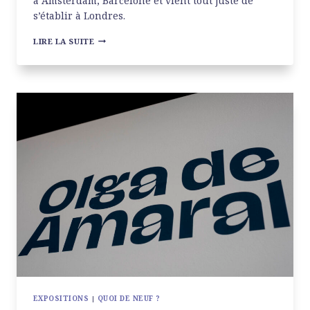
à Amsterdam, Barcelone et vient tout juste de
s’établir à Londres.
MOCO
LIRE LA SUITE
MUSEUM
EXPOSITIONS
|
QUOI DE NEUF ?